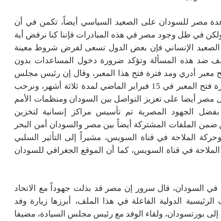
عدة مصر للسودان على الصعيد السياسي أيضاً، تكمن في أن
 ولكن في ظل وجود مصر في هذه المبادرات فإننا كنا نرفض أية
ى الصعيد الإنساني فإن بعض الدول تسعى لفرض شروط معينة
ف ضد هذه المسألة وتؤكد ضرورة دخول المساعدات بدون
عبر أدري ومد فترة فتح هذا المعبر، وقال إن رئيس مجلس
السيادة لفريق أول ركن عبد الفتاح البرهان قد مد فترة فتح المعبر في 15 فبراير الماضي لمدة ثلاثة أشهر، ونرحب
ل مصر أيضا على تعزيز التواصل بين السودان ومنظمات الأمم
 بفضل الجهود المصرية تم تأسيس مراكز إنسانية لتخزين
ن ضمن الملفات المشتركة أيضاً بين مصر والسودان أمن البحر
وحركة الملاحة في قناة السويس، مشيراً إلى التأثير السلبي
الملاحة في قناة السويس، كما أن الموقع الجغرافي للسودان
ع في السودان، قال سرور إن مصر قد بذلت جهوداً مع الاتحاد
الرئيسية الدولية الفاعلة في هذا الملف، أبرزها زيارة وفد
إلى بورتسودان، ولقاء الوفد مع رئيس مجلس السيادة، مضيفا