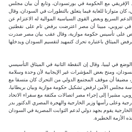
حاد الإفريقي مع الحكومة في بورتسودان، وتابع أن بيان مجلس
لتي عقدت في 14 فبراير الماضي، كان متوازنا للغاية فيما يتعلق بالتطورات في السودان، وقال
دعم السريع وبعض القوى السياسية الموالية له الاعتزام عن
 في نيروبي، مبينا أن مصر اعترضت برفض تام على نقطتين
 ينص على تأسيس حكومة موازية، وقال عقب بيان مصر صدرت
فض الميثاق باعتباره تحرك كتمهيد لتقسيم السودان ويدخلها
ضع في ليبيا، وقال إن النقطة الثانية في الميثاق التأسيسي
لسودان، ومنح بعض المؤشرات غير الإيجابية لأن وحدة وسلامة
، مضيفا أن موقف المجتمع الدولي من التحرك كان متسقا مع
ئاسة مجلس الأمن لرفض تشكيل حكومة موازية وبيان بريطانيا،
وروبي، مشيرا إلى إجراء مصر اتصالات مكثفة مع سفراء الاتحاد
خارجية وعلى رأسها وزير الخارجية والهجرة المصري الدكتور بدر
الخارجية يقوم بجهد دولي لدعم الثوابت المصرية في السودان
ه الأزمة الخطيرة.