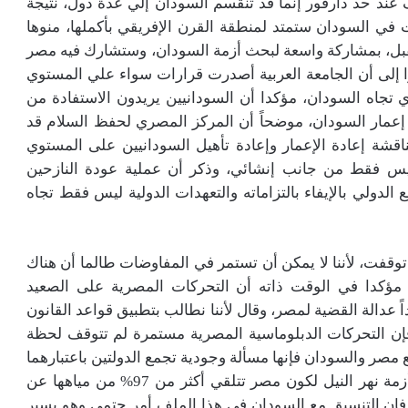
ند حد دارفور إنما قد تنقسم السودان إلي عدة دول، نتيجة
ات في السودان ستمتد لمنطقة القرن الإفريقي بأكملها، منوها
راً سيعقد في بريطانيا 15 أبريل المقبل، بمشاركة واسعة لبحث أزمة السودان، وستشارك فيه مصر
ا إلى أن الجامعة العربية أصدرت قرارات سواء علي المستوي
 تجاه السودان، مؤكدا أن السودانيين يريدون الاستفادة من
إعمار السودان، موضحاً أن المركز المصري لحفظ السلام قد
اقشة إعادة الإعمار وإعادة تأهيل السودانيين على المستوي
وليس فقط من جانب إنشائي، وذكر أن عملية عودة النازحين
 الدولي بالإيفاء بالتزاماته والتعهدات الدولية ليس فقط تجاه
وقفت، لأننا لا يمكن أن تستمر في المفاوضات طالما أن هناك
، مؤكدا في الوقت ذاته أن التحركات المصرية على الصعيد
ً عدالة القضية لمصر، وقال لأننا نطالب بتطبيق قواعد القانون
 فإن التحركات الدبلوماسية المصرية مستمرة لم تتوقف لحظة
ع مصر والسودان فإنها مسألة وجودية تجمع الدولتين باعتبارهما
دولتي مصب، كما أن مصر من أكثر المتضررين من أزمة نهر النيل لكون مصر تتلقي أكثر من 97% من مياهها عن
فإن التنسيق مع السودان في هذا الملف أمر حتمي وهو يسير