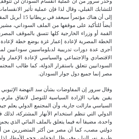
وحذر سرور من أن عملية انقسام السودان لن تتوقف ع
للتشابك القبلي، وقال لذا فإن عملية تأثير الانقسام
إلى أن هناك مؤتم
أيضاً للتأكيد على موقفها من الملف السوداني، مشير
القمة أو وزراء الخارجية كلها تتسق بالموقف المصري
الخطة المصرية لإعادة إعمار غزة بوضع خطة لإعادة 
أجرى عدة دورات تدريبية لدبلوماسيين سودانيين لمن
الاقتصادي والاجتماعي والسياسي لإعادة الإعمار 
السودانيين تتعلق باستقرار الدولة، كما طالب المجتمع
مصر إنما جميع دول جوار السودان.
وقال سرور إن المفاوضات بشأن سد النهضة الإثيوبي ت
يقين بغياب الإرادة السياسية للتوصل لاتفاق ملزم
السياسي مازالت جارية، وأن المجتمع الدولي يعلم جيدا
الدولي التي تنظم استخدام الأنهار المشتركة، لذلك
واحدة، مضيفا أنه فيما يتعلق بالملف المائي الذي يجم
طريق نهر النيل، وفي ظل انخفاض حجم الأمطار لذا 