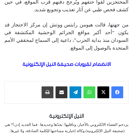
المحتجزين لقوا حتفهم ويُرجح دفنهم قرب الموقع، في حين
كشف فحص طبي عن آثار تعذيب وتجويع شديد.
من جهتها، قالت هيومن رايتس ووتش إن مركز الاحتجاز قد
يكون “أحد أكبر مواقع الجرائم الوحشية المكتشفة في
السودان منذ بداية الحرب”، داعية إلى السماح لمحققي الأمم
المتحدة بالوصول إلى الموقع.
الانضمام لقروبات صحيفة النيل الإلكترونية
واتساب
تيلقرام
مشاركة عبر البريد
طباعة
النيل الإلكترونية
يزدحم الفضاء الالكتروني بالأخبار، وناقليها؛ بجدّها وجديدها.. فما الجديد إذن؟! هي
(صحيفة النيل الإلكترونية) وكالة إخبارية مساحتها للكلمة الصادقة، ولا غيرها..