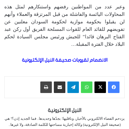
وعبر عدد من المواطنين رفضهم واستنكارهم لمثل هذه
المحاولات اليائسة والفاشلة من قبل المرتزقة والعملاء وأنهم
لن يقبلوا بحكومة موازية لحكومة السودان معلنين عن
تفويضهم للقائد العام للقوات المسلحة الفريق أول ركن عبد
الفتاح البرهان قائدا” للجيش ورئيس مجلس السيادة لحكم
البلاد خلال الفترة المقبلة…
الانضمام لقروبات صحيفة النيل الإلكترونية
واتساب
تيلقرام
مشاركة عبر البريد
طباعة
النيل الإلكترونية
يزدحم الفضاء الالكتروني بالأخبار، وناقليها؛ بجدّها وجديدها.. فما الجديد إذن؟! هي
(صحيفة النيل الإلكترونية) وكالة إخبارية مساحتها للكلمة الصادقة، ولا غيرها..