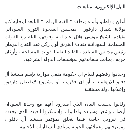
النيل الإلكترونية_متابعات
أعلن مواطنو وأبناء منطقة ” القبة الرباط ” التابعة لمحلية كتم
بولاية شمال دارفور ، بمجلس الصحوة الثوري السوداني
بقيادة الشيخ موسي هلال عبد الله وقوفهم التام مع القوات
المسلحة السودانية بقيادة الفريق أول ركن عبد الفتاح البرهان
رئيس مجلس السيادة ، القائد العام للقوات المسلحة ، وأركان
حربه ، بجانب مساندتهم لمؤسسات الدولة الشرعية.
وجددوا رفضهم لقيام اي حكومة منفى موازية بإسم مليشيا آل
دقلو الإرهابيـة ، أو اي فكرة ، أو مشروع لإنفصال دارفور
وإعلانها دولة مستقلة.
وقالوا بحسب البيان الذي أصدروه أنهم مع وحدة السودان
أرضآ ، وشعبآ وسيادة وادانوا ، وإستنكروا العبث الذي يحدث
في نيروبي خاصة فيما يتعلق بمؤتمر مليشيا آل دقلو ،
ومرتزقتهم وعملائهم الخونة مرتادي السفارات الأجنبية.