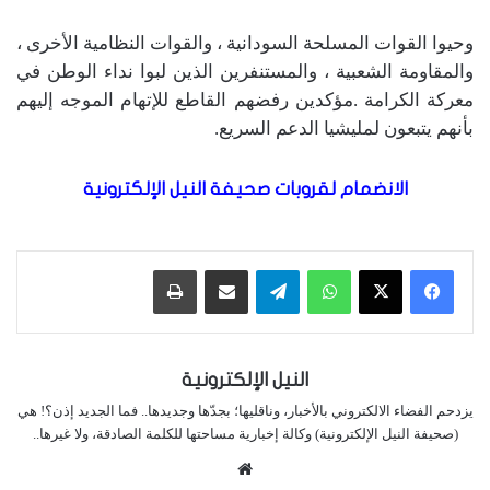
وحيوا القوات المسلحة السودانية ، والقوات النظامية الأخرى ،
والمقاومة الشعبية ، والمستنفرين الذين لبوا نداء الوطن في
معركة الكرامة .مؤكدين رفضهم القاطع للإتهام الموجه إليهم
بأنهم يتبعون لمليشيا الدعم السريع.
الانضمام لقروبات صحيفة النيل الإلكترونية
واتساب
تيلقرام
مشاركة عبر البريد
طباعة
النيل الإلكترونية
يزدحم الفضاء الالكتروني بالأخبار، وناقليها؛ بجدّها وجديدها.. فما الجديد إذن؟! هي
(صحيفة النيل الإلكترونية) وكالة إخبارية مساحتها للكلمة الصادقة، ولا غيرها..
موقع