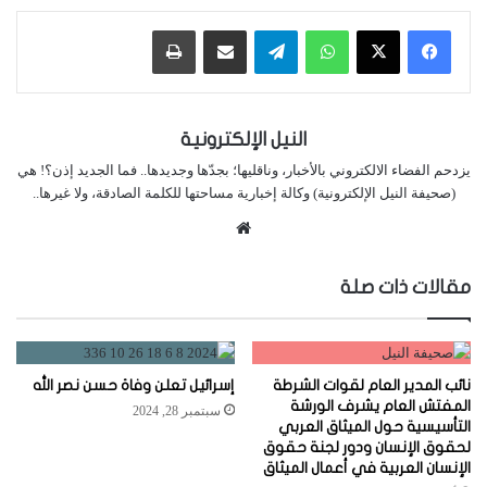
واتساب
تيلقرام
مشاركة عبر البريد
طباعة
النيل الإلكترونية
يزدحم الفضاء الالكتروني بالأخبار، وناقليها؛ بجدّها وجديدها.. فما الجديد إذن؟! هي
(صحيفة النيل الإلكترونية) وكالة إخبارية مساحتها للكلمة الصادقة، ولا غيرها..
موقع
الويب
مقالات ذات صلة
نائب المدير العام لقوات الشرطة
إسرائيل تعلن وفاة حسن نصر الله
المفتش العام يشرف الورشة
سبتمبر 28, 2024
التأسيسية حول الميثاق العربي
لحقوق الإنسان ودور لجنة حقوق
الإنسان العربية في أعمال الميثاق