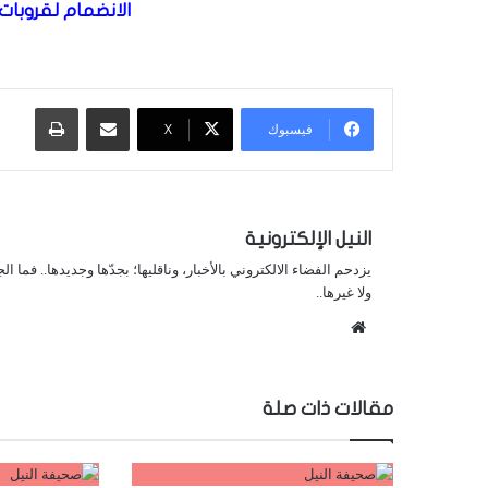
الانضمام لقروبات 
مشاركة عبر البريد
طباعة
فيسبوك
X
النيل الإلكترونية
يزدحم الفضاء الالكتروني بالأخبار، وناقليها؛ بجدّها وجديدها.. فما ا
ولا غيرها..
موقع
الويب
مقالات ذات صلة