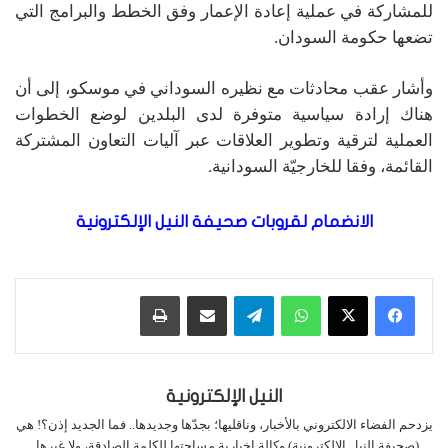
للمشاركة في عملية إعادة الإعمار وفق الخطط والبرامج التي
تضعها حكومة السودان.
وأشار عقب محادثات مع نظيره السوداني في موسكو، إلى أن
هناك إرادة سياسية متوفرة لدى البلدين لوضع الخطوات
العملية لترقية وتطوير العلاقات عبر آليات التعاون المشتركة
القائمة، وفقا للخارجيّة السودانية.
الانضمام لقروبات صحيفة النيل الإلكترونية
واتساب
تيلقرام
مشاركة عبر البريد
طباعة
النيل الإلكترونية
يزدحم الفضاء الالكتروني بالأخبار، وناقليها؛ بجدّها وجديدها.. فما الجديد إذن؟! هي
(صحيفة النيل الإلكترونية) وكالة إخبارية مساحتها للكلمة الصادقة، ولا غيرها..